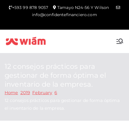
+593 99 878 9057
Tamayo N24-56 Y Wilson
info@confidentefinanciero.com
WIAM Main
12 consejos prácticos para
gestionar de forma óptima el
inventario de la empresa.
Home
2019
February
6
12 consejos prácticos para gestionar de forma óptima
el inventario de la empresa.