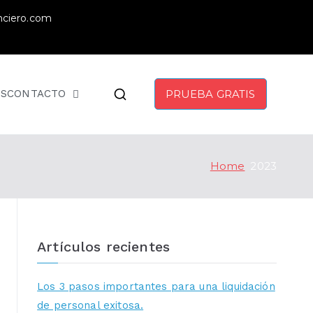
nciero.com
S
CONTACTO
PRUEBA GRATIS
Home
2023
Artículos recientes
Los 3 pasos importantes para una liquidación
de personal exitosa.