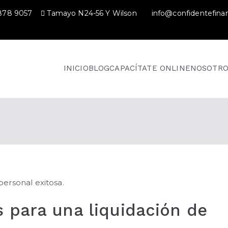
 878 9057
Tamayo N24-56 Y Wilson
info@confidentefina
INICIO
BLOG
CAPACÍTATE ONLINE
NOSOTRO
 para una liquidación de