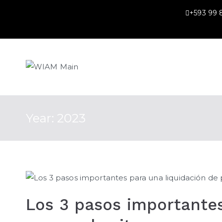
Skip
+593 99
to
content
WIAM Main
Year:
2023
Los 3 pasos importantes