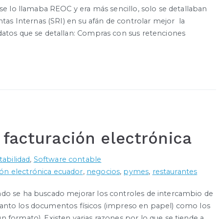
se lo llamaba REOC y era más sencillo, solo se detallaban
ntas Internas (SRI) en su afán de controlar mejor la
datos que se detallan: Compras con sus retenciones
 facturación electrónica
abilidad
,
Software contable
ión electrónica ecuador
,
negocios
,
pymes
,
restaurantes
ado se ha buscado mejorar los controles de intercambio de
an tanto los documentos físicos (impreso en papel) como los
 formato). Existen varias razones por lo que se tiende a