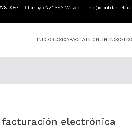
 878 9057
Tamayo N24-56 Y Wilson
info@confidentefina
INICIO
BLOG
CAPACÍTATE ONLINE
NOSOTRO
 facturación electrónica