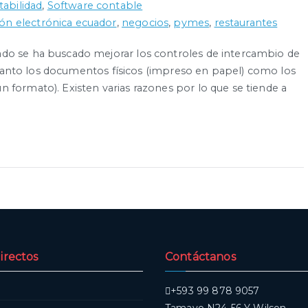
abilidad
,
Software contable
ión electrónica ecuador
,
negocios
,
pymes
,
restaurantes
ado se ha buscado mejorar los controles de intercambio de
an tanto los documentos físicos (impreso en papel) como los
 formato). Existen varias razones por lo que se tiende a
irectos
Contáctanos
+593 99 878 9057