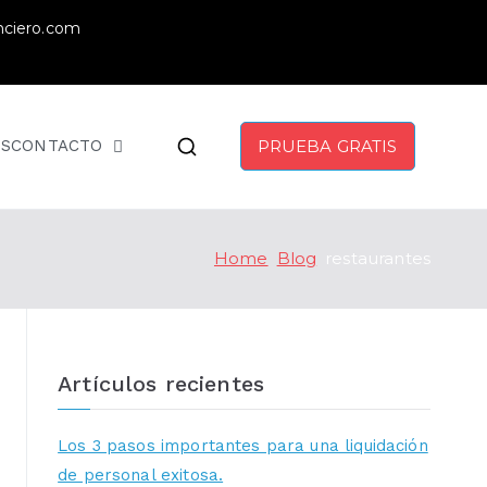
nciero.com
S
CONTACTO
PRUEBA GRATIS
Home
Blog
restaurantes
Artículos recientes
Los 3 pasos importantes para una liquidación
de personal exitosa.