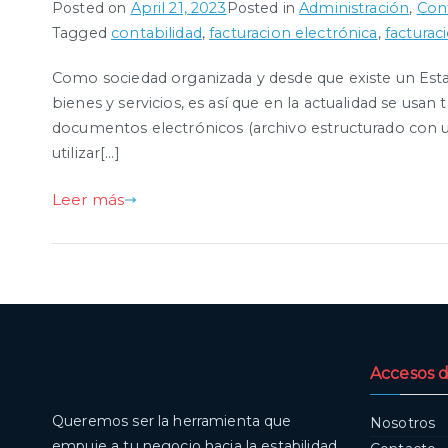
Posted on
April 21, 2023
Posted in
Administración
,
Cont
Tagged
contabilidad
,
facturacion electrónica
,
facturac
Como sociedad organizada y desde que existe un Est
bienes y servicios, es así que en la actualidad se us
documentos electrónicos (archivo estructurado con un
utilizar[…]
Leer más
Accesos d
Queremos ser la herramienta que
Nosotros
empuje a tu negocio hacia la estabilidad