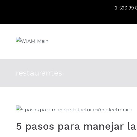
Skip
+593 99
to
content
WIAM Main
restaurantes
5 pasos para manejar la