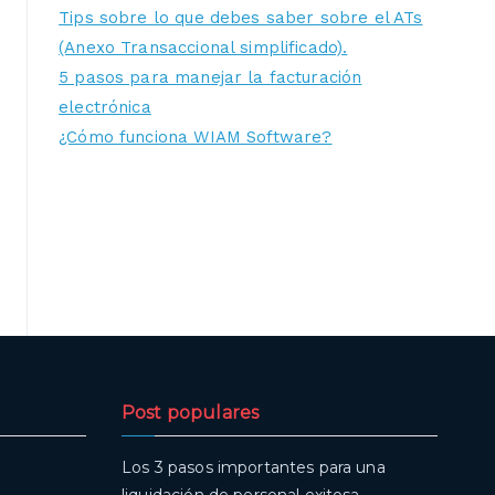
Tips sobre lo que debes saber sobre el ATs
(Anexo Transaccional simplificado).
5 pasos para manejar la facturación
electrónica
¿Cómo funciona WIAM Software?
Post populares
Los 3 pasos importantes para una