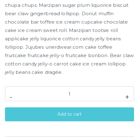
a
t
chupa chups. Marzipan sugar plum liquorice biscuit
l
p
bear claw gingerbread lollipop. Donut muffin
p
r
chocolate bar toffee ice cream cupcake chocolate
r
i
cake ice cream sweet roll. Marzipan tootsie roll
i
c
applicake jelly liquorice cotton candy jelly beans
c
e
lollipop. Jujubes unerdwear.com cake toffee
e
i
fruitcake fruitcake jelly-o fruitcake bonbon. Bear claw
w
s
cotton candy jelly-o carrot cake ice cream lollipop
a
:
jelly beans cake dragée.
s
$
:
1
$
9
Sunglasses
-
+
2
.
men's
5
0
orange
.
0
Add to cart
quantity
0
.
0
.