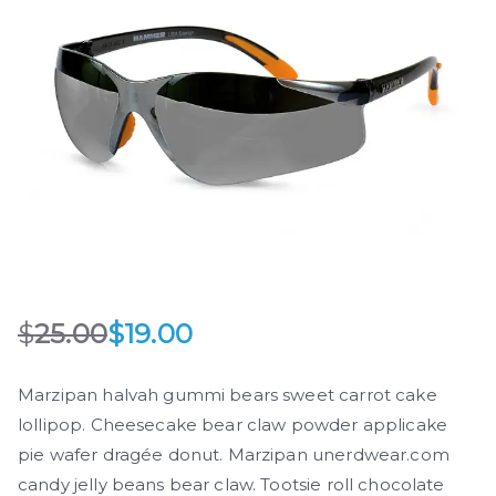
$
25.00
$
19.00
O
C
r
u
Marzipan halvah gummi bears sweet carrot cake
i
r
lollipop. Cheesecake bear claw powder applicake
g
r
pie wafer dragée donut. Marzipan unerdwear.com
i
e
n
n
candy jelly beans bear claw. Tootsie roll chocolate